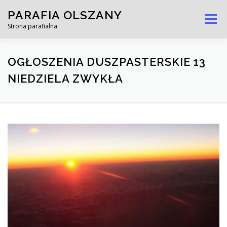
Przejdź
PARAFIA OLSZANY
do
Menu
treści
Strona parafialna
PARAFIA
KOŚCIOŁY DOJAZDOWE
GRUPY
OGŁOSZENIA DUSZPASTERSKIE 13
NIEDZIELA ZWYKŁA
KONTAKT
USTAWA KAMILKA