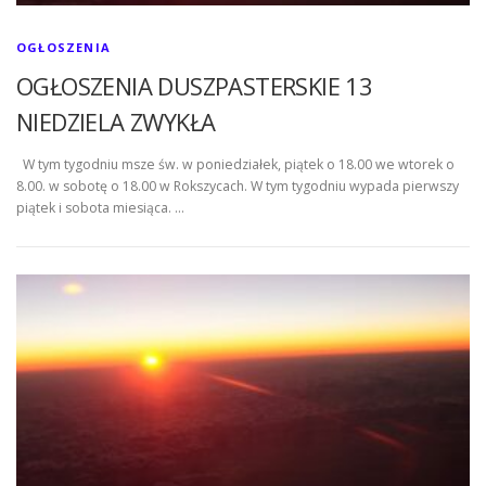
OGŁOSZENIA
OGŁOSZENIA DUSZPASTERSKIE 13
NIEDZIELA ZWYKŁA
W tym tygodniu msze św. w poniedziałek, piątek o 18.00 we wtorek o
8.00. w sobotę o 18.00 w Rokszycach. W tym tygodniu wypada pierwszy
piątek i sobota miesiąca. …