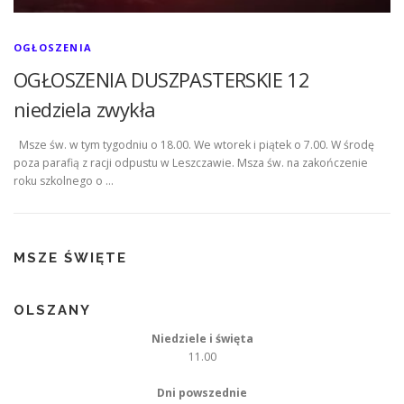
OGŁOSZENIA
OGŁOSZENIA DUSZPASTERSKIE 12
niedziela zwykła
Msze św. w tym tygodniu o 18.00. We wtorek i piątek o 7.00. W środę
poza parafią z racji odpustu w Leszczawie. Msza św. na zakończenie
roku szkolnego o …
MSZE ŚWIĘTE
OLSZANY
Niedziele i święta
11.00
Dni powszednie