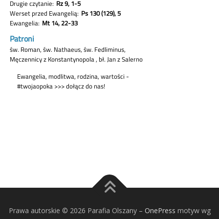
Prawa autorskie © 2026 Parafia Olszany
–
OnePress
motyw wg